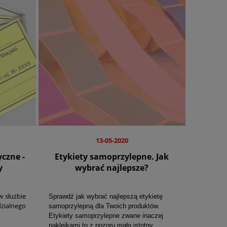
13-05-2020
czne -
Etykiety samoprzylepne. Jak
y
wybrać najlepsze?
 służbie
Sprawdź jak wybrać najlepszą etykietę
ialnego
samoprzylepną dla Twoich produktów.
Etykiety samoprzylepne zwane inaczej
naklejkami to z pozoru mało istotny