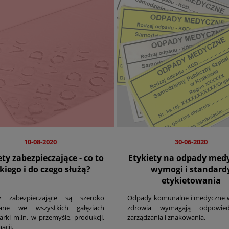
10-08-2020
30-06-2020
ety zabezpieczające - co to
Etykiety na odpady medy
kiego i do czego służą?
wymogi i standard
etykietowania
ty zabezpieczające są szeroko
Odpady komunalne i medyczne w
ane we wszystkich gałęziach
zdrowia wymagają odpowiedz
rki m.in. w przemyśle, produkcji,
zarządzania i znakowania.
acji.