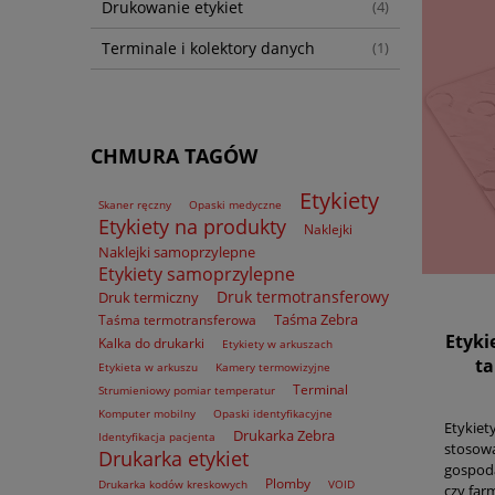
Drukowanie etykiet
(4)
Terminale i kolektory danych
(1)
CHMURA TAGÓW
Etykiety
Skaner ręczny
Opaski medyczne
Etykiety na produkty
Naklejki
Naklejki samoprzylepne
Etykiety samoprzylepne
Druk termotransferowy
Druk termiczny
Taśma Zebra
Taśma termotransferowa
Etyki
Kalka do drukarki
Etykiety w arkuszach
ta
Etykieta w arkuszu
Kamery termowizyjne
Terminal
Strumieniowy pomiar temperatur
Komputer mobilny
Opaski identyfikacyjne
Etykie
Drukarka Zebra
Identyfikacja pacjenta
stosow
Drukarka etykiet
gospoda
Plomby
Drukarka kodów kreskowych
VOID
czy farm