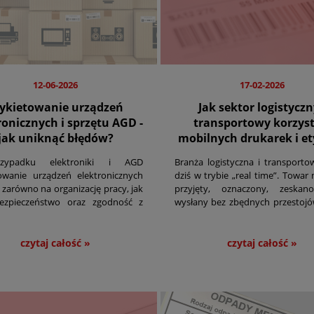
12-06-2026
17-02-2026
tykietowanie urządzeń
Jak sektor logistyczn
ronicznych i sprzętu AGD -
transportowy korzyst
jak uniknąć błędów?
mobilnych drukarek i et
ypadku elektroniki i AGD
Branża logistyczna i transporto
towanie urządzeń elektronicznych
dziś w trybie „real time”. Towar
zarówno na organizację pracy, jak
przyjęty, oznaczony, zeskan
ezpieczeństwo oraz zgodność z
wysłany bez zbędnych przestojó
ązującymi przepisami. Na
pomyłka w oznaczeniu przesyłki 
tach znajdują się informacje o
koszty, opóźnienia i reklamacje.
trach technicznych, numerach
czytaj całość »
czytaj całość »
jnych czy oznaczeniach
kacyjnych.