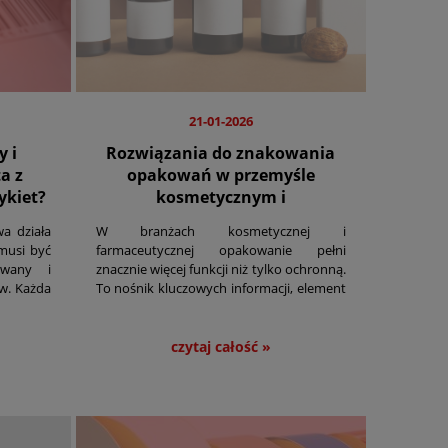
21-01-2026
y i
Rozwiązania do znakowania
a z
opakowań w przemyśle
ykiet?
kosmetycznym i
farmaceutycznym
wa działa
W branżach kosmetycznej i
 musi być
farmaceutycznej opakowanie pełni
owany i
znacznie więcej funkcji niż tylko ochronną.
w. Każda
To nośnik kluczowych informacji, element
generuje
budujący zaufanie do marki oraz jeden z
filarów zgodności z obowiązującymi
regulacjami.
czytaj całość »