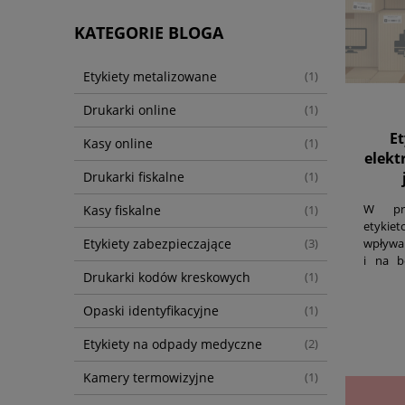
KATEGORIE BLOGA
Etykiety metalizowane
(1)
Drukarki online
(1)
E
Kasy online
(1)
elekt
Drukarki fiskalne
(1)
W prz
Kasy fiskalne
(1)
etykie
Etykiety zabezpieczające
wpływa 
(3)
i na b
Drukarki kodów kreskowych
(1)
obowi
etykie
Opaski identyfikacyjne
(1)
parame
sery
Etykiety na odpady medyczne
(2)
certyfi
Kamery termowizyjne
(1)