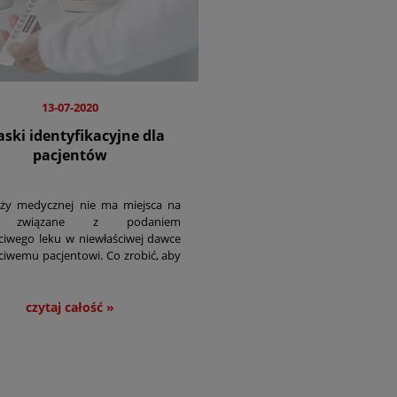
13-07-2020
ski identyfikacyjne dla
pacjentów
ży medycznej nie ma miejsca na
y związane z podaniem
ciwego leku w niewłaściwej dawce
ciwemu pacjentowi. Co zrobić, aby
symalny sposób zapobiegać
dkowym błędom?
czytaj całość »