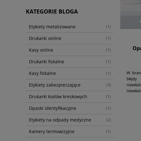
KATEGORIE BLOGA
Etykiety metalizowane
(1)
Drukarki online
(1)
Opa
Kasy online
(1)
Drukarki fiskalne
(1)
W bran
Kasy fiskalne
(1)
błęd
Etykiety zabezpieczające
niewłaś
(3)
niewłaś
Drukarki kodów kreskowych
(1)
w mak
przypa
Opaski identyfikacyjne
(1)
Etykiety na odpady medyczne
(2)
Kamery termowizyjne
(1)