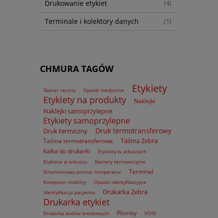
Drukowanie etykiet
(4)
Terminale i kolektory danych
(1)
CHMURA TAGÓW
Etykiety
Skaner ręczny
Opaski medyczne
Etykiety na produkty
Naklejki
Naklejki samoprzylepne
Etykiety samoprzylepne
Druk termotransferowy
Druk termiczny
Taśma Zebra
Taśma termotransferowa
Kalka do drukarki
Etykiety w arkuszach
Etykieta w arkuszu
Kamery termowizyjne
Terminal
Strumieniowy pomiar temperatur
Komputer mobilny
Opaski identyfikacyjne
Drukarka Zebra
Identyfikacja pacjenta
Drukarka etykiet
Plomby
Drukarka kodów kreskowych
VOID