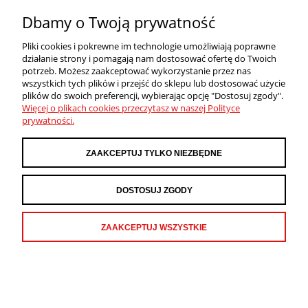
PŁATNOŚCI I DOSTAWA
Dbamy o Twoją prywatność
INFORMACJE
Pliki cookies i pokrewne im technologie umożliwiają poprawne
działanie strony i pomagają nam dostosować ofertę do Twoich
potrzeb. Możesz zaakceptować wykorzystanie przez nas
wszystkich tych plików i przejść do sklepu lub dostosować użycie
O NAS
plików do swoich preferencji, wybierając opcję "Dostosuj zgody".
Więcej o plikach cookies przeczytasz w naszej Polityce
POKAŻ PEŁNĄ WERSJĘ STRONY
prywatności.
Sklep internetowy Shoper Premium
ZAAKCEPTUJ TYLKO NIEZBĘDNE
DOSTOSUJ ZGODY
ZAAKCEPTUJ WSZYSTKIE