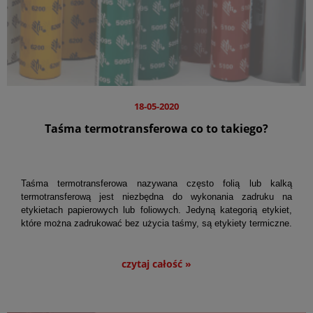
18-05-2020
Taśma termotransferowa co to takiego?
Taśma termotransferowa nazywana często folią lub kalką
termotransferową jest niezbędna do wykonania zadruku na
etykietach papierowych lub foliowych. Jedyną kategorią etykiet,
które można zadrukować bez użycia taśmy, są etykiety termiczne.
Kalka termotransferowa jest wykonana z cienkiej poliestrowej folii
pokrytej najczęściej czarnym barwnikiem wykonanym na bazie
czytaj całość »
wosku i żywicy.