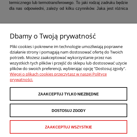
termicznego lub termotransferowego. To jaki rodzaj zadruku będzie
dla nas odpowiedni, zależy od kilku czynników. Jaka jest różnica
metodami?
pomiędzy tymi
czytaj całość »
Dbamy o Twoją prywatność
Pliki cookies i pokrewne im technologie umożliwiają poprawne
działanie strony i pomagają nam dostosować ofertę do Twoich
potrzeb. Możesz zaakceptować wykorzystanie przez nas
POMOC
wszystkich tych plików i przejść do sklepu lub dostosować użycie
plików do swoich preferencji, wybierając opcję "Dostosuj zgody".
Więcej o plikach cookies przeczytasz w naszej Polityce
prywatności.
MOJE KONTO
ZAAKCEPTUJ TYLKO NIEZBĘDNE
PŁATNOŚCI I DOSTAWA
DOSTOSUJ ZGODY
INFORMACJE
ZAAKCEPTUJ WSZYSTKIE
O NAS