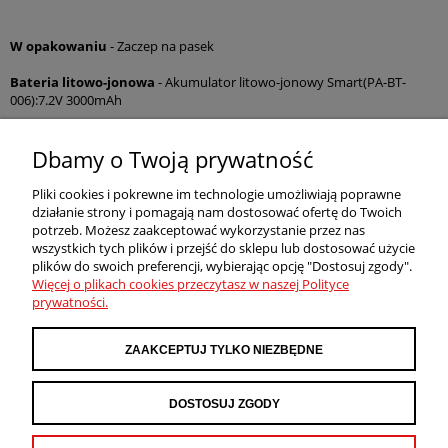
W opakowaniu
- Zaczep na pasek
Bateria litowo-jonowa
- Akumulator litowo-jonowy Smart(PA-BT-
006):7.2V 3000mAh
Podręcznik szybkiej obsługi
- Tak
Dbamy o Twoją prywatność
Systemy operacyjne i oprogramowanie
- Android v6 lub nowszy, iOS,
Windows, Server 2012, Server 2012R2, Sever 2016, Server 2019, Windows
Pliki cookies i pokrewne im technologie umożliwiają poprawne
7, Windows 8.1, Windows 10
działanie strony i pomagają nam dostosować ofertę do Twoich
potrzeb. Możesz zaakceptować wykorzystanie przez nas
POMOC
wszystkich tych plików i przejść do sklepu lub dostosować użycie
plików do swoich preferencji, wybierając opcję "Dostosuj zgody".
Więcej o plikach cookies przeczytasz w naszej Polityce
prywatności.
MOJE KONTO
ZAAKCEPTUJ TYLKO NIEZBĘDNE
PŁATNOŚCI I DOSTAWA
DOSTOSUJ ZGODY
INFORMACJE