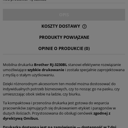
OPIS
KOSZTY DOSTAWY
CENA NIE ZAWIERA EWENTUALNYCH KOSZTÓW PŁATNOŚCI
PRODUKTY POWIĄZANE
OPINIE O PRODUKCIE (0)
Mobilna drukarka
Brother RJ-3230BL
stanowi efektywne rozwiązanie
umożliwiające
szybkie drukowanie
i została specjalnie zaprojektowana
z myślą o stałym użytkowaniu.
Dzięki różnorodnym akcesoriom ten model można dostosować do
indywidualnych potrzeb biznesowych, czy to nosząc go na pasku, czy
umieszczając obok siebie na ladzie, czy biurku.
Ta kompaktowa i przenośna drukarka jest gotowa do wsparcia
pracowników zajmujących się drukowaniem etykiet i paragonów w
dużych ilościach. Przystosowana do obsługi cenówek
zgodnej z
dyrektywą Omibus.
Drukarka dostępna jest na zamówienie — dostępność w 7 dni