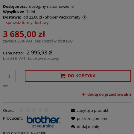
Dostępność:
dostępny na zamówienie
Wysyłka w:
7 dni
Dostawa:
od 22,00 zł
- Shoper Paczkomaty
sprawdź formy dostawy
Cena nie zawiera ewentualnych kosztów płatności
3 685,00 zł
zawiera 23% VAT, bez kosztów dostawy
2 995,93 zł
Cena netto:
bez 23% VAT i kosztów dostawy
DO KOSZYKA
szt.
dodaj do przechowalni
Ocena:
zapytaj o produkt
Producent:
poleć znajomemu
dodaj opinię
Kod produktu:
RJ-3230BL