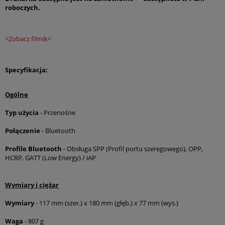
roboczych.
>Zobacz filmik<
Specyfikacja:
Ogólne
Typ użycia
- Przenośne
Połączenie
- Bluetooth
Profile Bluetooth
- Obsługa SPP (Profil portu szeregowego), OPP,
HCRP, GATT (Low Energy) / iAP
Wymiary i ciężar
Wymiary
- 117 mm (szer.) x 180 mm (głęb.) x 77 mm (wys.)
Waga
- 807 g